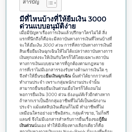
สารบัญ
มีที่ไหนบ้างที่ให้ยืมเงิน 3000
ด่วนแบบอนุมัติง่าย
เมื่อมีปัญหาเรื่องการเงินแล้วปรึกษาใครไม่ได้ สิ่ง
แรกที่นึกถึงก็คือจะมีสถาบันทางการเงินที่ไหนบ้างที่
จะให้
ยืมเงิน 3000 ด่วน
การที่สถาบันทางการเงินมี
สินเชื่อยืมเงินฉุกเฉินให้ไม่ได้แปลว่าสถาบันทางการ
เงินทุกแห่งจะให้เงินกับใครก็ได้โดยเฉพาะสถาบัน
ทางการเงินแบบธนาคารที่ถูกต้องตามกฎหมาย
การที่เราไม่มีเอกสารรองรับทางด้านการเงินใด ๆ
จึงทำให้ยื่นขอ
ยืมเงินฉุกเฉิน
นั้นทำได้ยากกว่าคนที่
ทำงานประจำ เพราะกลุ่มพนักงานประจำนั้น
สามารถยื่นขอยืมเงินด่วนเมื่อไหร่ก็ได้แถมไม่
พอการยืมเงิน 3000 ด่วน ยัง
อนุมัติเร็ว
อีกต่างหาก
ถ้าหากเราเป็นอีกกลุ่มอาชีพที่ไม่ได้เป็นพนักงาน
ประจำ แม้แต่สลิปเงินเดือนก็ไม่มี ทำอาชีพที่ไม่
เหมือนใครอย่างอาชีพอิสระ, กลุ่มค้าขาย, ไม่ก็ฟรี
แลนซ์ จึงไม่มีเอกสารสำหรับการยื่นเรื่องขอ
กู้ยืม
เงินด่วน
นั่นเอง ทำให้มีเพียงทางเลือกเดียวก็คือ
สถาบันทางการเงินแบบ Non-Bank นั่นเองที่พร้อม