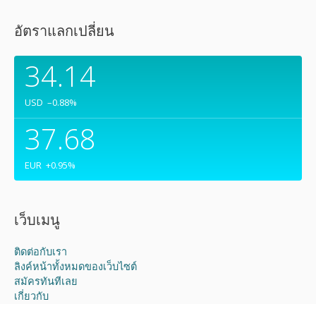
อัตราแลกเปลี่ยน
34.14
USD
–0.88
%
37.68
EUR
+0.95
%
เว็บเมนู
ติดต่อกับเรา
ลิงค์หน้าทั้งหมดของเว็บไซต์
สมัครทันทีเลย
เกี่ยวกับ