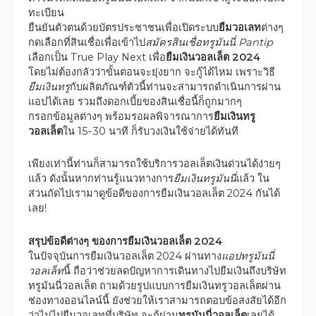
ทะเบียน
ยืนยันตัวตนด้วยบัตรประชาชนเพื่อเปิดระบบ
ยืมวอเลท
ต่างๆ
กดเลือกที่สินเชื่อเพื่อเข้าไป
สมัครสินเชื่อทรูมันนี่ Pantip
เลือกเป็น True Play Next เพื่อ
ยืมเงินวอลเล็ต 2024
โดยไม่ต้องกลัวว่าขั้นตอนจะยุ่งยาก จะกู้ได้ไหม เพราะวิธี
ยืมเงินทรู
กับผลิตภัณฑ์ตัวนี้ท่านจะสามารถดำเนินการผ่าน
แอปได้เลย รวมถึงดอกเบี้ยของสินเชื่อนี้ก็ถูกมากๆ
กรอกข้อมูลต่างๆ พร้อมรอผลพิจารณาการ
ยืมเงินทรู
วอลเล็ต
ใน 15-30 นาที ก็รับวงเงินใช้จ่ายได้ทันที
เพียงเท่านี้ท่านก็สามารถใช้บริการวอลเล็ตเงินด่วนได้ง่ายๆ
แล้ว ดังนั้นหากท่านรู้แนวทางการ
ยืมเงินทรูมันนี่
แล้ว ใน
ส่วนถัดไปเรามาดูข้อดีของการยืมเงินวอลเล็ต 2024 กันได้
เลย!
สรุปข้อดีต่างๆ ของการยืมเงินวอลเล็ต 2024
ในปัจจุบันการยืมเงินวอลเล็ต 2024 ผ่านทาง
แอปทรูมันนี่
วอลเล็ท
นี้ ถือว่าช่วยลดปัญหาการเดินทางไปยืมเงินถึงบริษัท
ทรูมันนี่วอลเล็ต ถามด้วยรูปแบบการยืมเงินทรูวอลเล็ตผ่าน
ช่องทางออนไลน์นี้ ยังช่วยให้เราสามารถตอบข้อสงสัยได้อีก
ว่าไม่ไปยืมวอเลทที่บริษัท จะกู้ผ่าน
ทรูมันนี่วอลเล็ต
เลยได้