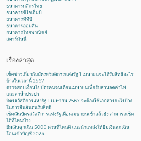
ธนาคารกสิกรไทย
ธนาคารซีไอเอ็มบี
ธนาคารทีทีบี
ธนาคารออมสิน
ธนาคารไทยพาณิชย์
สตาร์มันนี่
เรื่องล่าสุด
เช็คข่าวเกี่ยวกับบัตรสวัสดิการแห่งรัฐ 1 เมษายนจะได้รับสิทธิอะไร
บ้างในเวลานี้ 2567
ตรวจสอบเงื่อนไขบัตรคนจนเดือนเมษายนเพื่อรับส่วนลดค่าไฟ
และค่าน้ำประปา
บัตรสวัสดิการแห่งรัฐ 1 เมษายน 2567 จะต้องใช้เอกสารอะไรบ้าง
ในการยืนยันตนรับสิทธิ
เช็คเงินบัตรสวัสดิการแห่งรัฐเดือนเมษายนเข้าแล้วยัง สามารถเช็ค
ได้ที่ไหนบ้าง
ยืมเงินฉุกเฉิน 5000 ด่วนที่ไหนดี แนะนำแหล่งให้ยืมเงินฉุกเฉิน
โอนเข้าบัญชี 2024