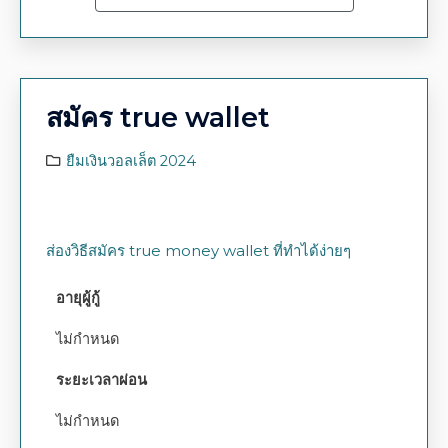
สมัคร true wallet
ยืมเงินวอลเล็ต 2024
ส่องวิธีสมัคร true money wallet ที่ทำได้ง่ายๆ
อายุผู้กู้
ไม่กำหนด
ระยะเวลาผ่อน
ไม่กำหนด