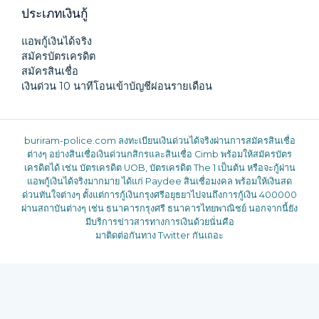
ประเภทเงินกู้
แอพกู้เงินได้จริง
สมัครบัตรเครดิต
สมัครสินเชื่อ
เงินด่วน 10 นาทีโอนเข้าบัญชีผ่อนรายเดือน
buriram-police.com
ลงทะเบียนเงินด่วนได้จริงผ่านการสมัครสินเชื่อ
ต่างๆ อย่างสินเชื่อเงินด่วนกสิกรและสินเชื่อ Cimb พร้อมให้สมัครบัตร
เครดิตได้ เช่น บัตรเครดิต UOB, บัตรเครดิต The 1 เป็นต้น หรือจะกู้ผ่าน
แอพกู้เงินได้จริงมากมาย ได้แก่ Paydee สินเชื่อมงคล พร้อมให้เงินสด
ด่วนทันใจต่างๆ ตั้งแต่การกู้เงินกรุงศรีอยุธยาไปจนถึงการกู้เงิน 400000
ผ่านสถาบันต่างๆ เช่น ธนาคารกรุงศรี ธนาคารไทยพาณิชย์ นอกจากนี้ยัง
มีบริการข่าวสารทางการเงินด้วยนั่นคือ
มาติดต่อกันทาง Twitter กันเถอะ