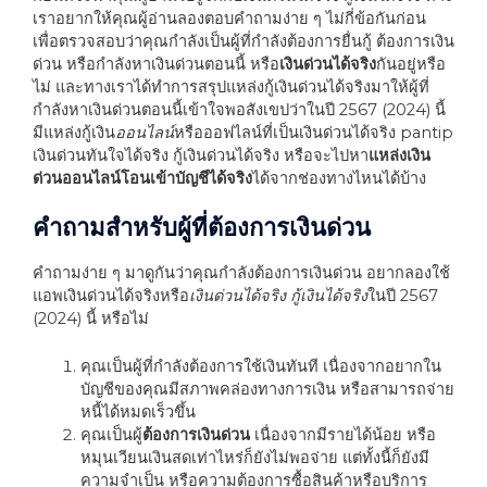
เราอยากให้คุณผู้อ่านลองตอบคำถามง่าย ๆ ไม่กี่ข้อกันก่อน
เพื่อตรวจสอบว่าคุณกำลังเป็นผู้ที่กำลังต้องการยื่นกู้ ต้องการเงิน
ด่วน หรือกำลังหาเงินด่วนตอนนี้ หรือ
เงินด่วนได้จริง
กันอยู่หรือ
ไม่ และทางเราได้ทำการสรุปแหล่งกู้เงินด่วนได้จริงมาให้ผู้ที่
กำลังหาเงินด่วนตอนนี้เข้าใจพอสังเขปว่าในปี
2567 (2024)
นี้
มีแหล่งกู้เงิน
ออนไลน์
หรือออฟไลน์ที่เป็นเงินด่วนได้จริง
pantip
เงินด่วนทันใจได้จริง
กู้เงินด่วนได้จริง
หรือจะไปหา
แหล่งเงิน
ด่วนออนไลน์โอนเข้าบัญชีได้จริง
ได้จากช่องทางไหนได้บ้าง
คำถามสำหรับผู้ที่ต้องการเงินด่วน
คำถามง่าย ๆ มาดูกันว่าคุณกำลังต้องการเงินด่วน อยากลองใช้
แอพเงินด่วนได้จริงหรือ
เงินด่วนได้จริง กู้เงินได้จริง
ในปี
2567
(2024)
นี้ หรือไม่
คุณเป็นผู้ที่กำลังต้องการใช้เงินทันที เนื่องจากอยากใน
บัญชีของคุณมีสภาพคล่องทางการเงิน หรือสามารถจ่าย
หนี้ได้หมดเร็วขึ้น
คุณเป็นผู้
ต้องการเงินด่วน
เนื่องจากมีรายได้น้อย หรือ
หมุนเวียนเงินสดเท่าไหร่ก็ยังไม่พอจ่าย แต่ทั้งนี้ก็ยังมี
ความจำเป็น หรือความต้องการซื้อสินค้าหรือบริการ