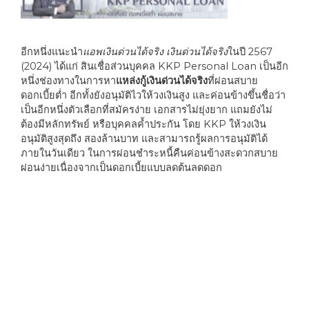
อีกหนึ่ง
แนะนำ
แอพเงินด่วนได้จริง เงินด่วนได้จริง
ในปี 2567
(2024) ได้แก่ สินเชื่อส่วนบุคคล KKP Personal Loan เป็นอีก
หนึ่งช่องทางในการหา
แหล่งกู้เงินด่วนได้จริง
ที่ผ่อนสบาย
ดอกเบี้ยต่ำ อีกทั้งยังอนุมัติไวให้วงเงินสูง และค่อนข้างขึ้นชื่อว่า
เป็นอีกหนึ่งตัวเลือกที่สมัครง่าย เอกสารไม่ยุ่งยาก แถมยังไม่
ต้องมีหลักทรัพย์ หรือบุคคลค้ำประกัน โดย KKP ให้วงเงิน
อนุมัติสูงสุดถึง สองล้านบาท และสามารถรู้ผลการอนุมัติได้
ภายในวันเดียว ในการผ่อนชำระหนี้คืนค่อนข้างสะดวกสบาย
ผ่อนง่ายเนื่องจากเป็นดอกเบี้ยแบบลดต้นลดดอก
คุณสมบัติ
และเงื่อนไขการขอบริการ
ผู้ที่
ต้องการเงินด่วนต้อง
เป็นบุคคลสัญชาติไทยผ่าน
แอพกู้
เงินได้จริง
อายุระหว่าง 20 ปีถึง 60 ปี
ผู้ที่
ต้องการเงินด่วน
ต้อง
เป็นผู้มีรายได้ประจำต่อเดือน
ตั้งแต่ 2 หมื่นบาทขึ้นไป ที่ผ่านการทดลองงาน และมีอายุ
งานปัจจุบันตั้งแต่สี่เดือนขึ้นไป
ผู้ที่
ต้องการเงินด่วน
ต้อง
ต้องระบุหมายเลขโทรศัพท์ที่