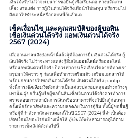
เงินได้จริง
ไม่ว่าจะเป็นการขอยื่นกู้เพื่อเรียนต่อ หางบจัดงาน
เลี้ยง งานแต่ง การกู้เงินด่วนได้จริงเพื่อนำไปลงทุน หรือรวมไป
ถึงเอาไปชำระหนี้หรือกลบหนี้ก็แล้วแต่
เช็คเงื่อนไข และคุณสมบัติของผู้ขอสิน
เชื่อเงินด่วนได้จริง แอพเงินด่วนได้จริง
2567 (2024)
เมื่ออ่านมาจนถึงย่อหน้านี้แล้วผู้ที่ต้องการยืมเงินด่วนได้จริง กู้
เงินได้จริง ไม่ว่าจะทางแหล่งกู้ยืมเงิน
ออนไลน์
หรือออฟไลน์
หรือแอพเงินด่วนได้จริง ก็ควรทำการเช็คเงื่อนไขจากที่ทางเรา
สรุปมาให้คร่าว ๆ ก่อนเพื่อทำการเตรียมตัว เตรียมเอกสารให้
พร้อมก่อนการไปขอเงินด่วนได้จริง เงินด่วนได้จริง
pantip
ทั้งนี้การ
เช็คเงื่อนไข
ดังกล่าวเป็นแค่สรุปครอบคลุมอย่างกว้างๆ
เท่านั้น ผู้ขอยื่นกู้หรือผู้ขอยื่นสินเชื่อเงินด่วนได้จริงควรทำการ
ตรวจสอบการสถาบันการเงินหรือธนาคารที่จะไปยื่นกู้ก่อนทุก
ครั้งเพื่อรักษาสิทธิและความปลอดภัยในการกู้ยืม ทั้งนี้ผู้ขอ
ยื่นกู้
หรือผู้ที่กำลังหาเงินด่วนตอนนี้ในปี
2567 (2024)
นี้จำเป็นต้อง
เช็คเงื่อนไขอะไรกันบ้างเพื่อให้
กู้เงินได้จริง
สามารถดูได้ตาม
รายการเช็คลิสต์ดังต่อไปนี้