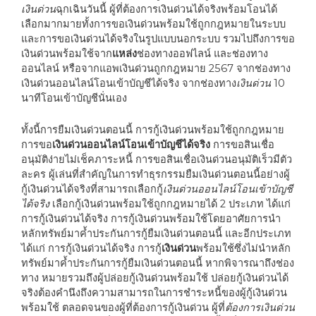
เงินด่วน
ฉุกเฉินวันนี้
ผู้ที่ต้องการเงินด่วนได้จริง
พร้อมโอน
ได้
เลือกมากมายทั้งการขอ
เงินด่วนพร้อมใช้ถูกกฎหมายในระบบ
และการขอเงินด่วนได้จริงในรูปแบบ
นอกระบบ รวมไปถึงการขอ
เงินด่วนพร้อมใช้จาก
แหล่ง
ช่องทางออฟไลน์ และช่องทาง
ออนไลน์ หรือจาก
แอพเงินด่วนถูกกฎหมาย 2567
จากช่องทาง
เงินด่วนออนไลน์โอนเข้าบัญชีได้จริง จากช่องทาง
เงินด่วน
10
นาทีโอนเข้าบัญชีนั่นเอง
ทั้งนี้การ
ยืมเงินด่วนตอนนี้ การกู้เงินด่วนพร้อมใช้ถูกกฎหมาย
การขอ
เงินด่วนออนไลน์โอนเข้าบัญชีได้จริง
การขอสินเชื่อ
อนุมัติง่ายไม่เช็คภาระหนี้ การ
ขอ
สินเชื่อเงินด่วนอนุมัติเร็ว
มีตัว
ละคร ผู้เล่นที่สำคัญในการทำธุรกรรม
ยืมเงินด่วนตอนนี้
อย่างผู้
กู้เงินด่วนได้จริงที่สามารถเลือกกู้
เงินด่วนออนไลน์โอนเข้าบัญชี
ได้จริง
เลือกกู้เงินด่วนพร้อมใช้ถูกกฎหมายได้ 2 ประเภท ได้แก่
การกู้เงินด่วนได้จริง
การ
กู้เงินด่วนพร้อมใช้โดยอาศัยการนำ
หลักทรัพย์มาค้ำประกันการกู้
ยืมเงินด่วนตอนนี้
และอีกประเภท
ได้แก่ การกู้เงินด่วนได้จริง
การ
กู้
เงินด่วน
พร้อมใช้ซึ่งไม่นำหลัก
ทรัพย์มาค้ำประกันการ
กู้ยืมเงินด่วนตอนนี้
หากพิจารณาถึง
ช่อง
ทาง หมายรวมถึง
ผู้ปล่อยกู้เงินด่วนพร้อมใช้ ปล่อยกู้เงินด่วนได้
จริงต้องคำนึงถึงความสามารถในการชำระหนี้ของผู้กู้เงินด่วน
พร้อมใช้ ตลอดจนของผู้ที่ต้องการ
กู้เงินด่วน
ผู้ที่
ต้องการเงินด่วน