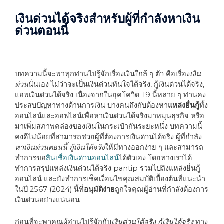
เงินด่วนได้จริงสำหรับผู้ที่กำลังหาเงิน
ด่วนตอนนี้
บทความนี้จะพาทุกท่านไปรู้จักเรื่องเงินใกล้ ๆ ตัว คือเรื่อง
เงิน
ด่วน
นั่นเอง ไม่ว่าจะเป็นเงินด่วนทันใจได้จริง
,
กู้เงินด่วนได้จริง
,
แอพเงินด่วนได้จริง เนื่องจากในยุคโควิด
-19
นี้หลาย ๆ ท่านคง
ประสบปัญหาทางด้านการเงิน บางคนถึงกับต้องหา
แหล่งยื่นกู้
ทั้ง
ออนไลน์และออฟไลน์เพื่อหาเงินด่วนได้จริงมาหมุนธุรกิจ หรือ
มาเพิ่มสภาพคล่องของเงินในกระเป๋ากันระยะหนึ่ง บทความนี้
คงดีไม่น้อยที่สามารถช่วยผู้ที่ต้องการเงินด่วนได้จริง ผู้ที่กำลัง
หาเงินด่วนตอนนี้ กู้เงินได้จริง
ให้มีทางออกง่าย ๆ และสามารถ
ทำการขอ
สินเชื่อเงินด่วนออนไลน์
ได้ตัวเอง โดยทางเราได้
ทำการสรุปแหล่งเงินด่วนได้จริง
pantip
รวมไปถึงแหล่งยื่นกู้
ออนไลน์ และยังทำการเช็คเงื่อนไขคุณสมบัติเบื้องต้นที่แนะนำ
ในปี
2567 (2024)
นี้ที่
อนุมัติง่าย
ถูกใจคุณผู้อ่านที่กำลังต้องการ
เงินด่วนอย่างแน่นอน
ก่อนที่จะพาคุณผู้อ่านไปรู้จักกับ
เงินด่วนได้จริง กู้เงินได้จริง
ทาง