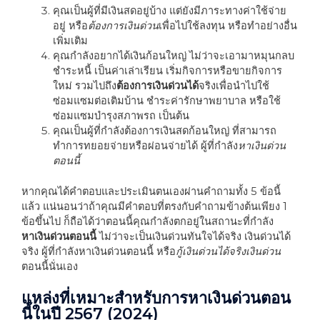
คุณเป็นผู้ที่มีเงินสดอยู่บ้าง แต่ยังมีภาระทางค่าใช้จ่าย
อยู่ หรือ
ต้องการเงินด่วน
เพื่อไปใช้ลงทุน หรือทำอย่างอื่น
เพิ่มเติม
คุณกำลังอยากได้เงินก้อนใหญ่ ไม่ว่าจะเอามาหมุนกลบ
ชำระหนี้ เป็นค่าเล่าเรียน เริ่มกิจการหรือขายกิจการ
ใหม่ รวมไปถึง
ต้องการเงินด่วนได้
จริงเพื่อนำไปใช้
ซ่อมแซมต่อเติมบ้าน ชำระค่ารักษาพยาบาล หรือใช้
ซ่อมแซมบำรุงสภาพรถ เป็นต้น
คุณเป็นผู้ที่กำลังต้องการเงินสดก้อนใหญ่ ที่สามารถ
ทำการทยอยจ่ายหรือผ่อนจ่ายได้ ผู้ที่กำลัง
หาเงินด่วน
ตอนนี้
หากคุณได้คำตอบและประเมินตนเองผ่านคำถามทั้ง
5
ข้อนี้
แล้ว แน่นอนว่าถ้าคุณมีคำตอบที่ตรงกับคำถามข้างต้นเพียง
1
ข้อขึ้นไป ก็ถือได้ว่าตอนนี้คุณกำลังตกอยู่ในสถานะที่กำลัง
หาเงินด่วนตอนนี้
ไม่ว่าจะเป็นเงินด่วนทันใจได้จริง เงินด่วนได้
จริง ผู้ที่กำลังหาเงินด่วนตอนนี้ หรือ
กู้เงินด่วนได้จริงเงินด่วน
ตอนนี้นั่นเอง
แหล่งที่เหมาะสำหรับการหาเงินด่วนตอน
นี้ในปี
2567 (2024)