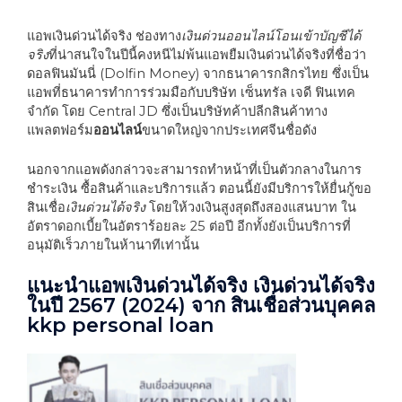
แอพเงินด่วนได้จริง ช่องทาง
เงินด่วนออนไลน์โอนเข้าบัญชีได้
จริง
ที่น่าสนใจในปีนี้คงหนีไม่พ้นแอพยืมเงินด่วนได้จริงที่ชื่อว่า
ดอลฟินมันนี่ (Dolfin Money) จากธนาคารกสิกรไทย ซึ่งเป็น
แอพที่ธนาคารทำการร่วมมือกับบริษัท เซ็นทรัล เจดี ฟินเทค
จำกัด โดย Central JD ซึ่งเป็นบริษัทค้าปลีกสินค้าทาง
แพลตฟอร์ม
ออนไลน์
ขนาดใหญ่จากประเทศจีนชื่อดัง
นอกจากแอพดังกล่าวจะสามารถทำหน้าที่เป็นตัวกลางในการ
ชำระเงิน ซื้อสินค้าและบริการแล้ว ตอนนี้ยังมีบริการให้ยื่นกู้ขอ
สินเชื่อ
เงินด่วนได้จริง
โดยให้วงเงินสูงสุดถึงสองแสนบาท ใน
อัตราดอกเบี้ย
ใ
นอัตราร้อยละ 25 ต่อปี อีกทั้งยังเป็นบริการที่
อนุมัติเร็ว
ภายในห้านาทีเท่านั้น
แนะนำแอพเงินด่วนได้จริง เงินด่วนได้จริง
ในปี 2567
(2024) จาก
สินเชื่อส่วนบุคคล
kkp personal loan