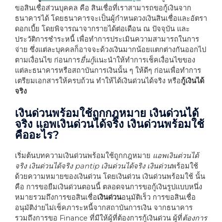
ขอสินเชื่อส่วนบุคคล คือ สินเชื่อที่เราสามารถขอกู้เงินจาก
ธนาคารได้ โดยธนาคารจะเป็นผู้กำหนดวงเงินสินเชื่อและอัตรา
ดอกเบี้ย โดยพิจารณาจากรายได้ต่อเดือน ณ ปัจจุบัน และ
ประวัติการชำระหนี้ เพื่อทำการประเมินความสามารถในการ
จ่าย ซึ่งแต่ละบุคคลก็อาจจะด้วงเงินมากน้อยแตกต่างกันออกไป
ตามเงื่อนไข ก่อนการ
ยื่นกู้
แนะนำให้ทำการเช็คเงื่อนไขของ
แต่ละธนาคารหรือสถาบันการเงินนั้น ๆ ให้ดีๆ ก่อนเพื่อทำการ
เตรียมเอกสารให้ครบถ้วน ทำให้ได้เงินด่วนได้จริง หรือ
กู้เงินได้
จริง
เงินด่วนพร้อมใช้ถูกกฎหมาย
เงินด่วนได้
จริง แอพเงินด่วนได้จริง
เงินด่วนพร้อมใช้
คืออะไร?
เริ่มต้นบทความ
เงินด่วนพร้อมใช้ถูกกฎหมาย
แอพเงินด่วนได้
จริง เงินด่วนได้จริง
pantip
เงินด่วนได้จริง เงินด่วน
พร้อมใช้
ด้วยความหมายของเงินด่วน โดยเงินด่วน เงินด่วนพร้อมใช้ นั้น
คือ การขอ
ยืมเงินด่วนตอนนี้ ตลอดจนการขอกู้
เงินรูปแบบหนึ่ง
หมายรวมถึงการขอ
สินเชื่อ
เงินด่วน
อนุมัติเร็ว การขอสินเชื่อ
อนุมัติง่ายไม่เช็คภาระหนี้
จากสถาบันการเงิน จากธนาคาร
รวมถึงการขอ Finance ที่มีให้ผู้ที่ต้องการ
กู้เงินด่วน
ผู้ที่
ต้องการ