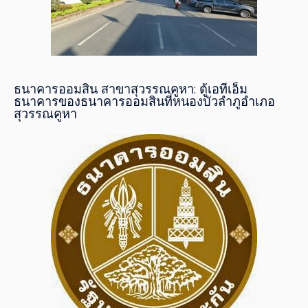
ธนาคารออมสิน สาขาสุวรรณคูหา: ตู้เอทีเอ็ม
ธนาคารของธนาคารออมสินที่หนองบัวลำภูอำเภอ
สุวรรณคูหา