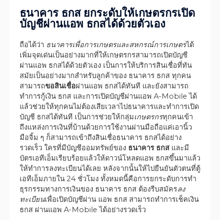
ธนาคาร ธกส ยกระดับให้เกษตรกรเปิด
บัญชีผ่านแอพ ธกสได้ด้วยตัวเอง
ถือได้ว่า
ธนาคารเพื่อการเกษตรและสหกรณ์การเกษตร
ได้
เพิ่มจุดเด่นเป็นอย่างมากที่ให้เกษตรกรสามารถเปิดบัญชี
ผ่านแอพ ธกสได้ด้วยตัวเอง เป็นการให้บริการสินเชื่อที่ทัน
สมัยเป็นอย่างมากสำหรับลูกค้าของ ธนาคาร ธกส ทุกคน
สามารถ
ขอสินเชื่อ
ผ่านแอพ ธกสได้ทันที และยังสามารถ
ทำการกู้เงิน ธกส และการเปิดบัญชีผ่านแอพ A-Mobile ได้
แล้วช่วยให้ทุกคนไม่ต้องเสียเวลาไปธนาคารและทำการเปิด
บัญชี ธกสได้ทันที เป็นการช่วยให้กลุ่ม
เกษตรกร
ทุกคนเข้า
ถึงแหล่งการเงินที่บ้านด้วยการใช้งานผ่านมือถือแค่เอานิ้ว
มือจิ้ม ๆ ก็สามารถเข้าถึงสินเชื่อธนาคาร ธกสได้อย่าง
รวดเร็ว ใครที่มีบัญชีออมทรัพย์ของ
ธนาคาร ธกส
และมี
บัตรเอทีเอ็มเรียบร้อยแล้วให้ดาวน์โหลดแอพ ธกสขึ้นมาแล้ว
ให้ทำการลงทะเบียนได้เลย หลังจากนั้นให้ไปยืนยันตัวตนที่ตู้
เอทีเอ็มภายใน 24 ชั่วโมง ทั้งหมดนี้คือการยกระดับการทำ
ธุรกรรมทางการเงินของ ธนาคาร ธกส ต้องรีบสมัคร
ลง
ทะเบียน
เพื่อเปิดบัญชีผ่าน แอพ ธกส สามารถทำการเช็คเงิน
ธกส ผ่านแอพ A-Mobile ได้อย่างรวดเร็ว