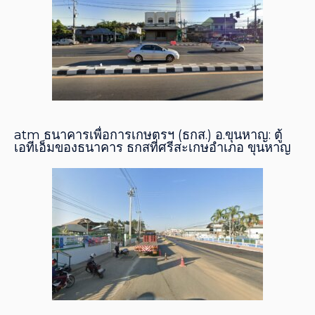
atm ธนาคารเพื่อการเกษตรฯ (ธกส.) อ.ขุนหาญ: ตู้
เอทีเอ็มของธนาคาร ธกสที่ศรีสะเกษอำเภอ ขุนหาญ